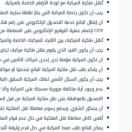
تُنقل ملكية المركبة مع لوحة الأرقام الخاصة بالمركبة.
يجب أن تكون رخصة المركبة التي يتمّ نقلها سارية الصلا
أن يُفعّل البائع خدمة التصديق الإلكتروني على رقم ه
OTP لإتمام عملية التوقيع الإلكتروني على المعاملة من قبله.
تُنقل ملكية المركبات بين الأفراد للمركبات الخاصة والمرك
يجب أن يكون الفرد الذي يقوم بنقل ملكية مركبات تجاري
أن تكون المركبة مؤمنة لدى إحدى شركات التأمين في سل
أن يقدّم طلب نقل ملكية المركبة البائع شخصيًا أو موكل
يجب أن يكون السجّل الأمني لمالك المركبة السابق (البا
عدم وجود أية مخالفة مرورية مسجلة على المركبة وألا ت
التصديق بالموافقة على نقل ملكية المركبة من قبل ا
أن يصدّق الشاري، ويدفع رسوم معاملة نقل الملكية خلال مدة لا تتجاوز 24 ساعة من لحظة بد
تُلغى كامل معاملة نقل الملكية في حال عدم قيام المشتري بالدخول لل
يمكن للبائع طلب ضبط المركبة في حال قدم وثيقة أثبت 