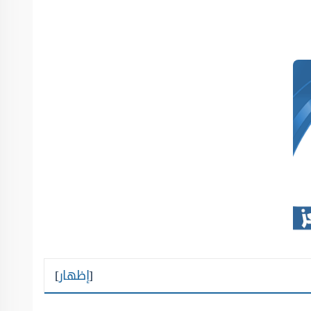
[
إظهار
]