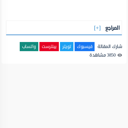
المراجع
شارك المقالة
فيسبوك
تويتر
بينترست
واتساب
3850
مشاهدة