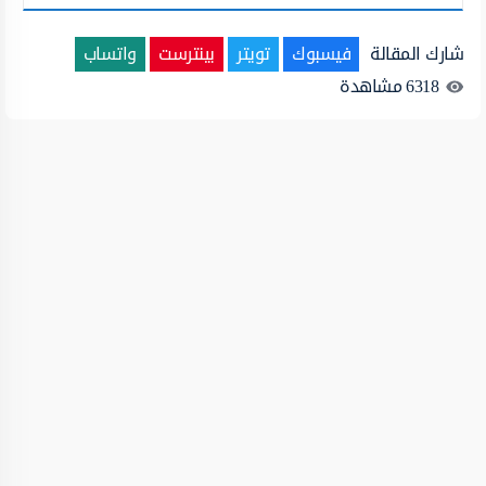
شارك المقالة
فيسبوك
تويتر
بينترست
واتساب
6318
مشاهدة