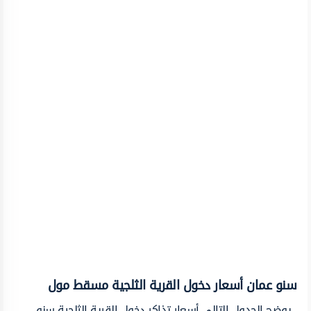
سنو عمان أسعار دخول القرية الثلجية مسقط مول
يوضح الجدول التالي أسعار تذاكر دخول القرية الثلجية سنو