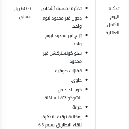
تذكرة
تذكرة لخمسة أشخاص.
64.00 ريال
اليوم
عماني
دخول غير محدود ليوم
الكامل
واحد.
العائلية
تزلج غير محدود ليوم
واحد.
سنو كونستركشن غير
محدود.
قفازات صوفية.
حلوى.
كوب لذيذ من
الشوكولاتة الساخنة.
خزانة
إمكانية ترقية التذكرة
للقاء البطاريق بسعر 6.5