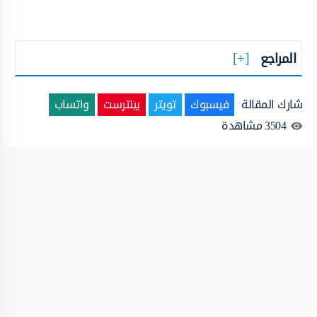
المراجع
شارك المقالة
فيسبوك
تويتر
بينترست
واتساب
3504
مشاهدة