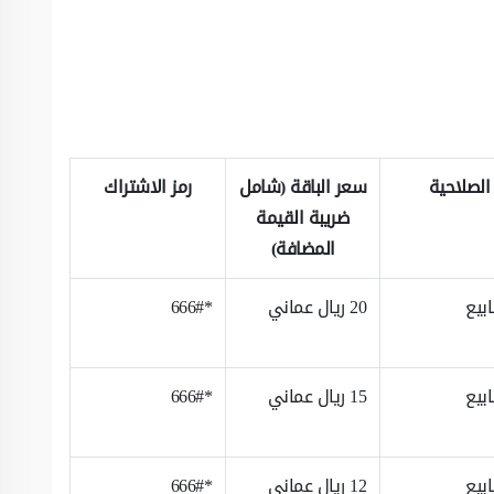
الصلاحية
سعر الباقة (شامل
رمز الاشتراك
ضريبة القيمة
المضافة)
20 ريال عماني
*666#
15 ريال عماني
*666#
12 ريال عماني
*666#