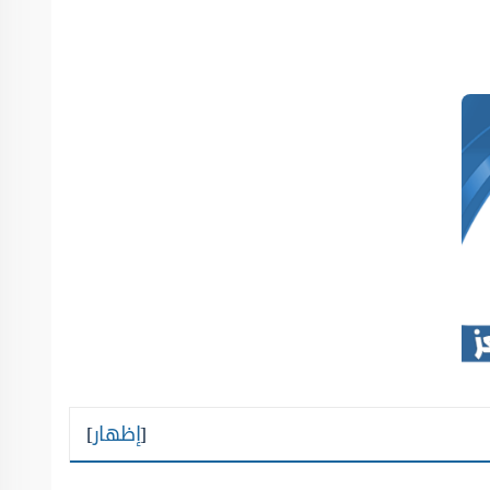
[
إظهار
]