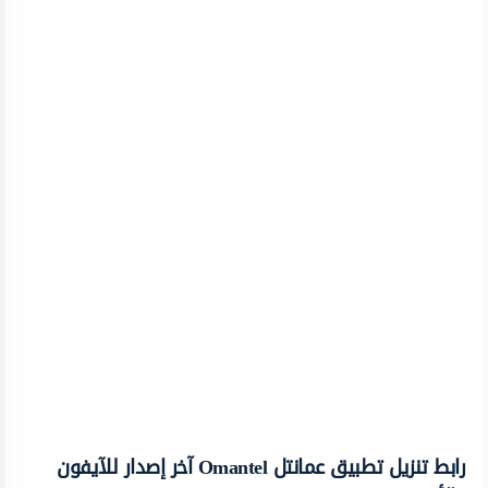
رابط تنزيل تطبيق عمانتل Omantel آخر إصدار للآيفون