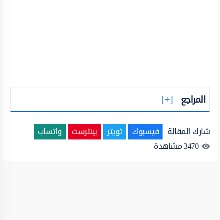
المراجع
شارك المقالة
فيسبوك
تويتر
بينترست
واتساب
3470
مشاهدة