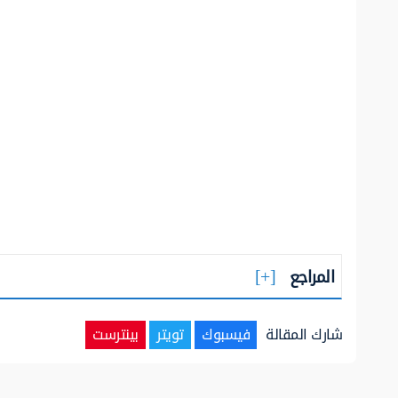
المراجع
شارك المقالة
فيسبوك
تويتر
بينترست