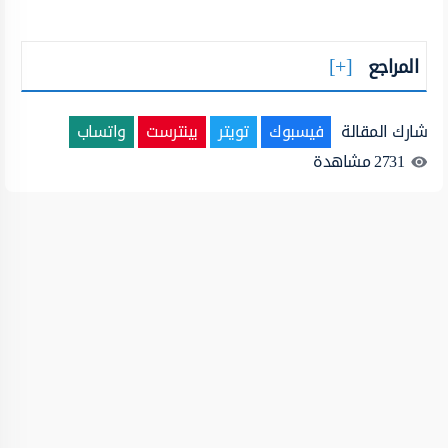
المراجع
شارك المقالة
فيسبوك
تويتر
بينترست
واتساب
2731
مشاهدة