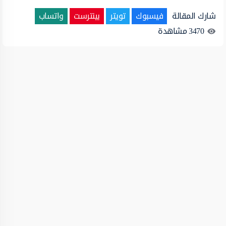
شارك المقالة
فيسبوك
تويتر
بينترست
واتساب
3470
مشاهدة