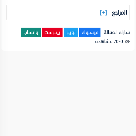
المراجع
شارك المقالة
فيسبوك
تويتر
بينترست
واتساب
7070
مشاهدة