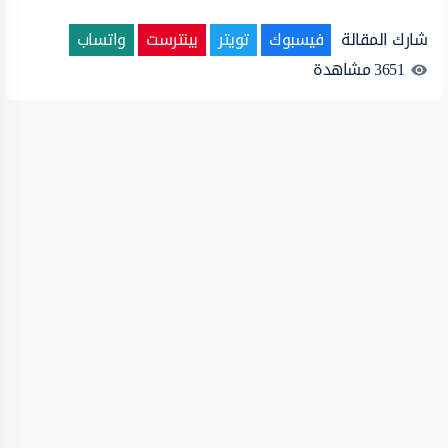
شارك المقالة
فيسبوك
تويتر
بينترست
واتساب
3651
مشاهدة