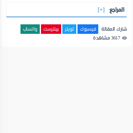
المراجع
شارك المقالة
فيسبوك
تويتر
بينترست
واتساب
3617
مشاهدة