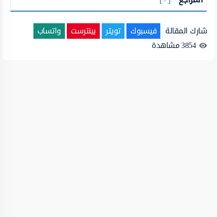
شارك المقالة
فيسبوك
تويتر
بينترست
واتساب
3854
مشاهدة