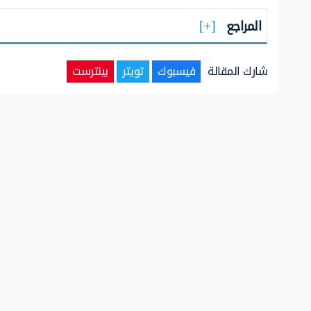
المراجع
شارك المقالة
فيسبوك
تويتر
بينترست