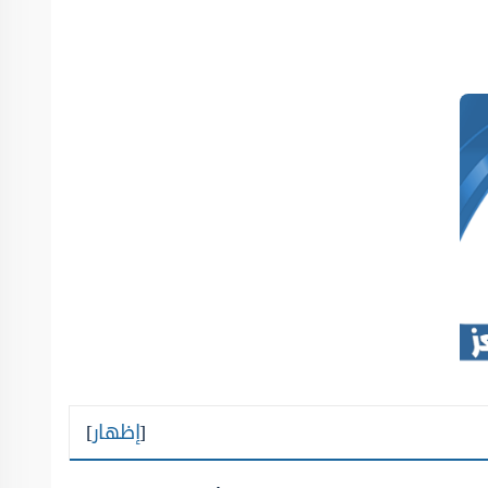
[
إظهار
]