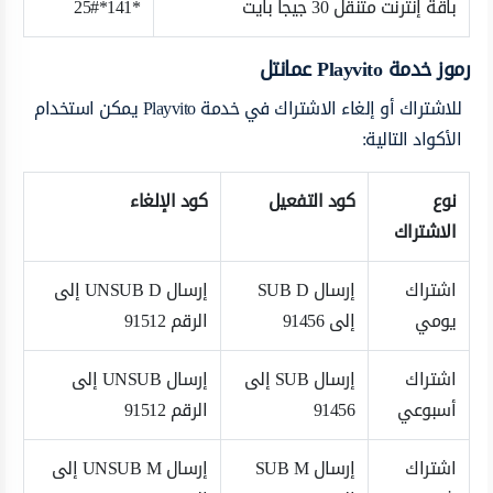
باقة إنترنت متنقل 30 جيجا بايت
*141*25#
رموز خدمة Playvito عمانتل
للاشتراك أو إلغاء الاشتراك في خدمة Playvito يمكن استخدام
الأكواد التالية:
نوع
كود التفعيل
كود الإلغاء
الاشتراك
اشتراك
إرسال SUB D
إرسال UNSUB D إلى
يومي
إلى 91456
الرقم 91512
اشتراك
إرسال SUB إلى
إرسال UNSUB إلى
أسبوعي
91456
الرقم 91512
اشتراك
إرسال SUB M
إرسال UNSUB M إلى