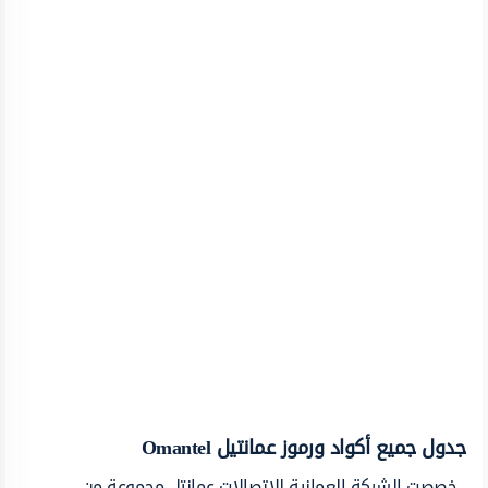
جدول جميع أكواد ورموز عمانتيل Omantel
خصصت الشركة العمانية للاتصالات عمانتل مجموعة من