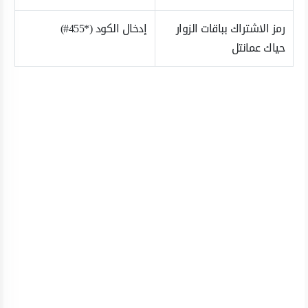
رمز الاشتراك بباقات الزوار
إدخال الكود (*455#)
حياك عمانتل