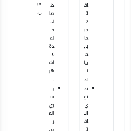
مي
اق
ط
ل.
ة
صا
2
لح
جي
ة
جا
لم
باي
دة
ت
6
بيا
أش
نا
هر
ت.
.
تح
ي
تو
س
ي
ري
الب
الع
اق
ر
ة
ض