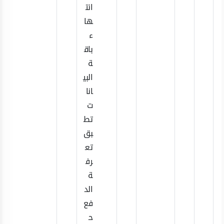
انت
ها
ء
باق
ة
البي
انا
ت
تط
بق
تع
رف
ة
الد
فع
ح