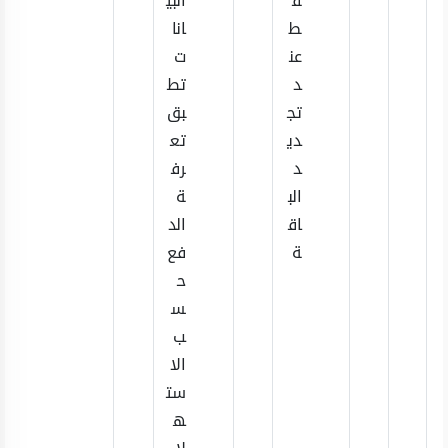
ق
البي
ط
انا
عن
ت
د
تط
تج
بق
دي
تع
د
رف
الب
ة
اق
الد
ة
فع
ح
س
ب
الا
ست
ه