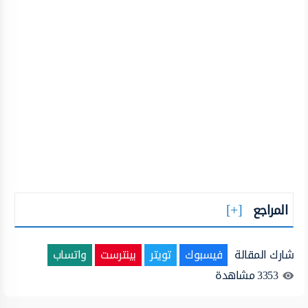
المراجع
شارك المقالة
فيسبوك
تويتر
بينترست
واتساب
3353
مشاهدة