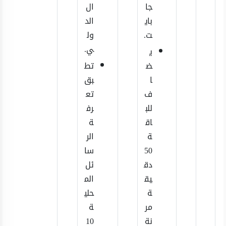
جا
ال
باي
الد
ت.
ول
ي.
ي
ض
تط
ا
بق
ف
تع
للب
رف
اق
ة
ة
الر
50
سا
دق
ئل
يق
الم
ة
حلي
مر
ة
نة
10