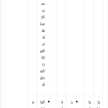
س
ب
الا
ست
ه
لا
ك
للبي
انا
ت
الم
حلي
ة.
با
با
ح
4
البا
م