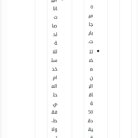
0
انا
مي
ت
جا
صا
باي
لح
ت.
ة
تت
للا
ض
ست
م
خد
ن
ام
الب
الم
اق
حل
ة
ي
50
فق
دق
ط،
يق
ولا
ة
ت