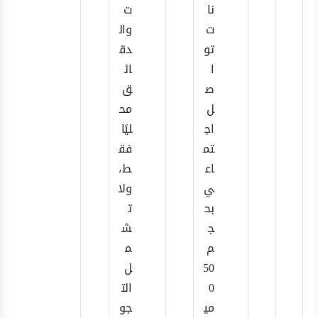
نا
ت
ت
وال
تو
دق
ا
ائ
ص
ق
ل
مح
اج
ليًا
تم
فق
اع
ط،
ي
ولا
بح
ت
ج
ش
م
م
50
ل
0
الت
مي
جو