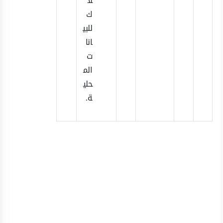
لا
ك
للبي
انا
ت
الم
حلي
ة.