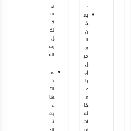
.
بي
س
يم
ة
ك
لك
ن
ل
لل
رس
ع
الة
مي
.
ل
إج
عن
را
د
ء
انت
م
ها
كا
ء
لم
باق
ات
ة
في
الد