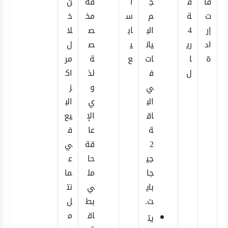
قا
ق
ج
أ
قة
ن
ت
ة
م
س
مخ
خ
إر
4
الب
اب
ص
لا
اد
ري
يان
ي
ص
ل
ة
ا
ات
ع
ة
مر
ل
ف
لذ
اك
ي
و
ز
الب
ي
الب
اق
الإ
يع
ة
عا
ف
2
قة
ي
جي
حا
ع
جا
مل
ما
باي
ي
نت
ت.
بط
ل
اق
م
يت