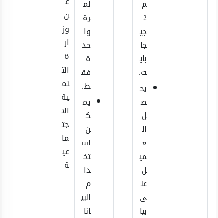
ع
م
لم
ن
2
رة
وز
جي
وا
ار
جا
حد
ة
باي
ة
الت
ت.
فق
نم
ط.
يح
ية
ص
يم
الا
ل
ك
جت
ال
ن
ما
ع
اس
عي
مي
تخ
ة
ل
دا
عل
م
ى
البي
بيا
انا