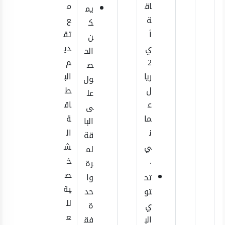
اق
م
يم
ة
ع
ك
أ
تق
ن
ي
دي
الح
2
م
ص
ريا
الب
ول
ل
ط
عل
ع
اق
ى
ما
ة
البا
ن
ال
قة
ي
ش
لم
.
خ
رة
ص
تح
وا
ية
تو
حد
لل
ي
ة
ع
الب
فق