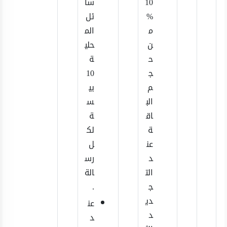
10
سا
%
ئل
م
الم
ن
حلي
ح
ة
ج
10
م
بي
الب
س
اق
ة
ة
لك
عن
ل
د
رس
الت
الة
ج
.
دي
عن
د
د