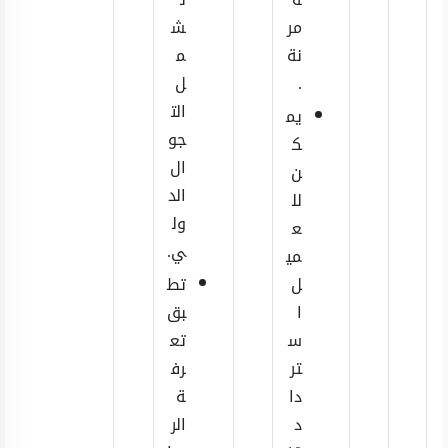
مر
ش
نة
م
.
ل
الت
يم
جو
ك
ال
ن
الد
لل
ول
ع
ي.
مي
ل
تط
ا
بق
س
تع
تر
رف
دا
ة
د
الر