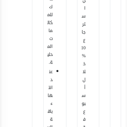
ل
ك
ا
للم
س
كال
تر
ما
جا
ت
ع
الم
10
حلي
%
ة.
خ
لا
عن
ل
د
أ
انت
س
ها
بو
ء
ع
باق
ف
ة