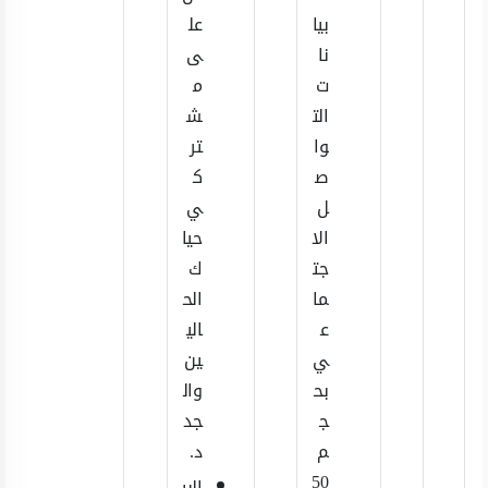
بيا
عل
نا
ى
ت
م
الت
ش
وا
تر
ص
ك
ل
ي
الا
حيا
جت
ك
ما
الح
ع
الي
ي
ين
بح
وال
ج
جد
م
د.
50
البي