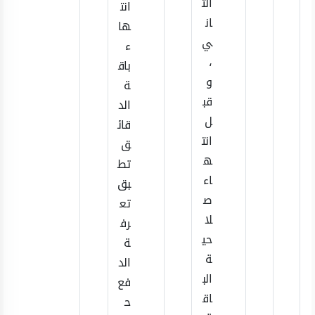
الث
انت
ان
ها
ي
ء
،
باق
و
ة
قب
الد
ل
قائ
انت
ق
ه
تط
اء
بق
ص
تع
لا
رف
حي
ة
ة
الد
الب
فع
اق
ح