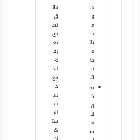
دي
قائ
و
ق
م
تط
حل
بق
ية
تع
م
رف
جا
ة
ني
الد
ة.
فع
ح
يم
س
ك
ب
ن
الا
لل
ست
ع
ه
مي
لا