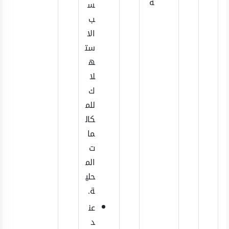
ة
س
ب
الا
ست
ه
لا
ك
للم
كال
ما
ت
الم
حلي
ة.
عن
د