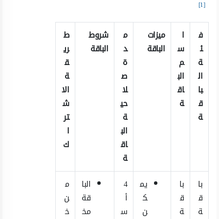
[1]
ف
ا
ميزات
م
شروط
ط
ئ
س
الباقة
د
الباقة
ري
ة
م
ة
ق
ال
الب
ص
ة
با
اق
لا
الا
ق
ة
حي
ش
ة
ة
تر
الب
ا
اق
ك
ة
با
با
يم
4
البا
م
ق
ق
ك
أ
قة
ن
ة
ة
ن
س
مخ
خ