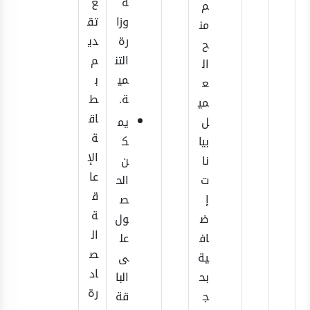
ة
ع
م
وزا
تق
من
رة
دي
ح
التن
م
ال
مي
ب
ع
ة.
ط
مي
اق
ل
يم
ة
بيا
ك
الإ
نا
ن
عا
ت
الح
ق
إ
ص
ة
ض
ول
ال
اف
عل
ص
ية
ى
اد
بح
البا
رة
ج
قة