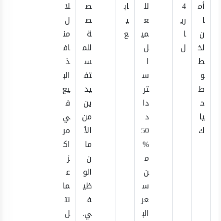
أم
4
لل
اب
ص
لا
ا
ري
ع
ي
ص
ل
ن
ا
مي
ع
ة
من
لخ
ل
ل
للم
اف
ط
ا
س
ذ
و
س
تف
الب
ط
تر
يد
يع
ح
دا
ين
ف
يا
د
من
ي
ك
50
الأ
مر
%
ما
اك
م
ن
ز
ن
الو
ع
س
ظي
ما
عر
ف
نت
الب
ي.
ل