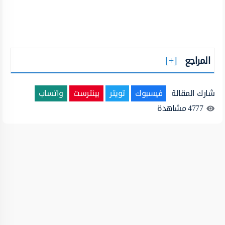
المراجع
شارك المقالة
فيسبوك
تويتر
بينترست
واتساب
4777
مشاهدة