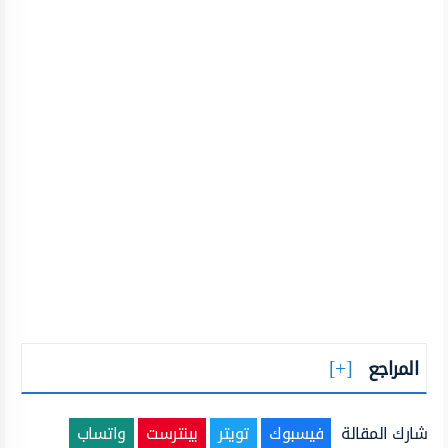
المراجع
شارك المقالة
فيسبوك
تويتر
بينترست
واتساب