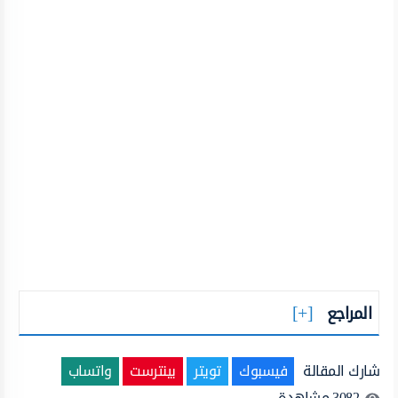
المراجع
شارك المقالة
فيسبوك
تويتر
بينترست
واتساب
3082
مشاهدة