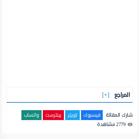
المراجع
شارك المقالة
فيسبوك
تويتر
بينترست
واتساب
2779
مشاهدة