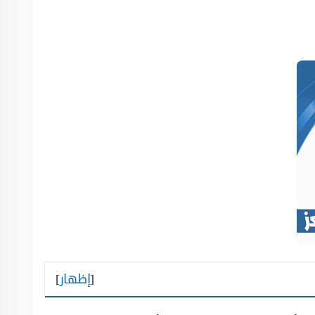
[
إظهار
]