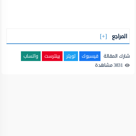
المراجع
شارك المقالة
فيسبوك
تويتر
بينترست
واتساب
3831
مشاهدة